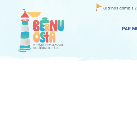
Katrīnas dambis 2
PAR 