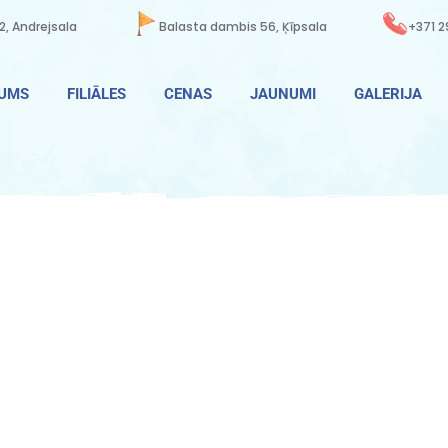
2, Andrejsala
Balasta dambis 56, Ķīpsala
+371 2
MUMS
FILIĀLES
CENAS
JAUNUMI
GALERIJA