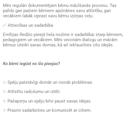
Mēs regulāri dokumentējam bērnu mācīšanās procesu. Tas
palīdz gan pašiem bērniem apzināties savu attīstību, gan
vecākiem labāk izprast savu bērnu izziņas ceļu.
✅
Attiecības un sadarbība
Emīlijas Redžio pieejā liela nozīme ir sadarbībai starp bērniem,
pedagogiem un vecākiem. Mēs veicinām dialogu un mācām
bērnus izteikt savas domas, kā arī ieklausīties citu idejās.
Ko bērni iegūst no šīs pieejas?
✨
Spēju patstāvīgi domāt un risināt problēmas.
✨
Attīstītu radošumu un iztēli.
✨
Pašapziņu un spēju brīvi paust savas idejas.
✨
Prasmi sadarboties un komunicēt ar citiem.