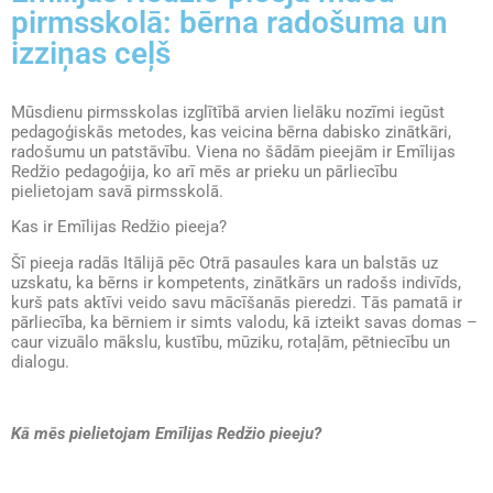
pirmsskolā: bērna radošuma un
izziņas ceļš
Mūsdienu pirmsskolas izglītībā arvien lielāku nozīmi iegūst
pedagoģiskās metodes, kas veicina bērna dabisko zinātkāri,
radošumu un patstāvību. Viena no šādām pieejām ir Emīlijas
Redžio pedagoģija, ko arī mēs ar prieku un pārliecību
pielietojam savā pirmsskolā.
Kas ir Emīlijas Redžio pieeja?
Šī pieeja radās Itālijā pēc Otrā pasaules kara un balstās uz
uzskatu, ka bērns ir kompetents, zinātkārs un radošs indivīds,
kurš pats aktīvi veido savu mācīšanās pieredzi. Tās pamatā ir
pārliecība, ka bērniem ir simts valodu, kā izteikt savas domas –
caur vizuālo mākslu, kustību, mūziku, rotaļām, pētniecību un
dialogu.
Kā mēs pielietojam Emīlijas Redžio pieeju?