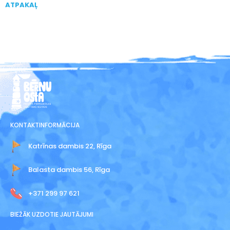
ATPAKAĻ
KONTAKTINFORMĀCIJA
Katrīnas dambis 22, Rīga
Balasta dambis 56, Rīga
+371 299 97 621
BIEŽĀK UZDOTIE JAUTĀJUMI