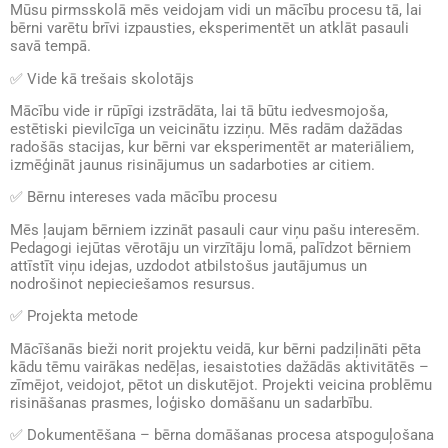
Mūsu pirmsskolā mēs veidojam vidi un mācību procesu tā, lai
bērni varētu brīvi izpausties, eksperimentēt un atklāt pasauli
savā tempā.
✅
Vide kā trešais skolotājs
Mācību vide ir rūpīgi izstrādāta, lai tā būtu iedvesmojoša,
estētiski pievilcīga un veicinātu izziņu. Mēs radām dažādas
radošās stacijas, kur bērni var eksperimentēt ar materiāliem,
izmēģināt jaunus risinājumus un sadarboties ar citiem.
✅
Bērnu intereses vada mācību procesu
Mēs ļaujam bērniem izzināt pasauli caur viņu pašu interesēm.
Pedagogi iejūtas vērotāju un virzītāju lomā, palīdzot bērniem
attīstīt viņu idejas, uzdodot atbilstošus jautājumus un
nodrošinot nepieciešamos resursus.
✅
Projekta metode
Mācīšanās bieži norit projektu veidā, kur bērni padziļināti pēta
kādu tēmu vairākas nedēļas, iesaistoties dažādās aktivitātēs –
zīmējot, veidojot, pētot un diskutējot. Projekti veicina problēmu
risināšanas prasmes, loģisko domāšanu un sadarbību.
✅
Dokumentēšana – bērna domāšanas procesa atspoguļošana