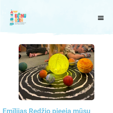
Emīlijas Redžio pieeja mūsu