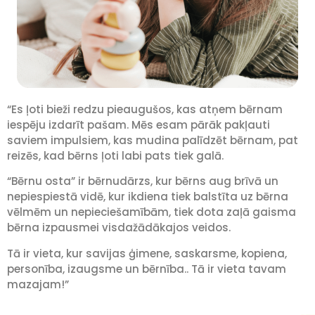
“Es ļoti bieži redzu pieaugušos, kas atņem bērnam
iespēju izdarīt pašam. Mēs esam pārāk pakļauti
saviem impulsiem, kas mudina palīdzēt bērnam, pat
reizēs, kad bērns ļoti labi pats tiek galā.
“Bērnu osta” ir bērnudārzs, kur bērns aug brīvā un
nepiespiestā vidē, kur ikdiena tiek balstīta uz bērna
vēlmēm un nepieciešamībām, tiek dota zaļā gaisma
bērna izpausmei visdažādākajos veidos.
Tā ir vieta, kur savijas ģimene, saskarsme, kopiena,
personība, izaugsme un bērnība.. Tā ir vieta tavam
mazajam!”