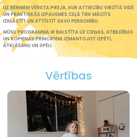
UZ BĒRNIEM VĒRSTA PIEEJA, KUR ATTIECĪBU VIRZĪTĀ VIDĒ
UN PRAKTISKĀS IZPAUSMES CEĻĀ TIEK MĀCĪTS
IZKLĀSTĪT UN ATTĪSTĪT SAVU PERSONĪBU.
MŪSU PROGRAMMA IR BALSTĪTA UZ CIEŅAS, ATBILDĪBAS
UN KOPIENAS PRINCIPIEM, IZMANTOJOT IZPĒTI,
ATKLĀŠANU UN SPĒLI.
Vērtības