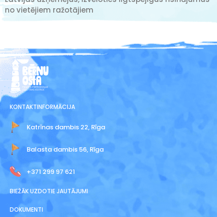
no vietējiem ražotājiem
KONTAKTINFORMĀCIJA
Katrīnas dambis 22, Rīga
Balasta dambis 56, Rīga
+371 299 97 621
BIEŽĀK UZDOTIE JAUTĀJUMI
DOKUMENTI