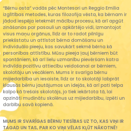
“Bērnu osta” vadās pēc Montesori un Reggio Emilia
izglītības metodes, kuras filozofija vēsta, ka bērnam ir
jādod iespēja ietekmēt mācību procesu, kā arī apgūt
zināšanas par pasauli un apkārtējo vidi, izmantojot
visus maņu orgānus, līdz ar to radot pilnīgu
priekšstatu un attīstot bērna domāšanu un
individuālo pieeju, kas savukārt sekmē bērna kā
personības attīstību. Mūsu pieeja ļauj bērniem būt
spontāniem, kā arī lielu uzmanību pievēršam katra
indivīda pozitīvu attiecību veidošanai ar bērniem,
skolotāju un vecākiem. Mums ir svarīga bērnu
mijiedarbība un iesaiste, līdz ar to skolotāji labprāt
klausās bērnu jautājumos un idejās, kā arī pati telpa
kalpo kā trešais skolotājs, jo tiek iekārtota tā, lai
apzināti mudinātu skolēnus uz mijiedarbību, izpēti un
darbību savā kopienā.
MUMS IR SVARĪGAS BĒRNU TIESĪBAS UZ TO, KAS VIŅI IR
TAGAD UN TAS, PAR KO VIŅI VĒLAS KĻŪT NĀKOTNĒ!