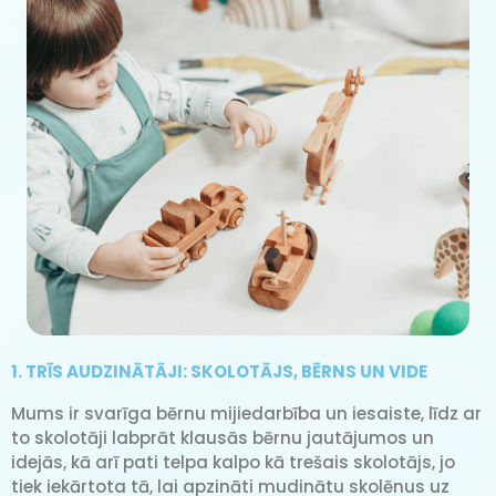
1. TRĪS AUDZINĀTĀJI: SKOLOTĀJS, BĒRNS UN VIDE
Mums ir svarīga bērnu mijiedarbība un iesaiste, līdz ar
to skolotāji labprāt klausās bērnu jautājumos un
idejās, kā arī pati telpa kalpo kā trešais skolotājs, jo
tiek iekārtota tā, lai apzināti mudinātu skolēnus uz