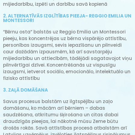
mijiedarbību, izpēti un darbību savā kopienā
2. ALTERNATĪVĀS IZGLĪTĪBAS PIEEJA- REGGIO EMILIA UN
MONTESSORI
“Bērnu osta” balstās uz Reggio Emilia un Montessori
pieeju, kas koncentrējas uz bērna vispārējo attīstību,
personības izaugsmi, sevis iepazīšanu un pilnveidi
caur dažādām izpausmēm, kā arī savstarpēju
mijiedarbību un attiecībām, tādējādi sagatavojot viņu
pilnvērtīgai dzīvei. Koncentrēšanās uz vispusīgu
izaugsmi, ietverot sociālo, emocionālo, intelektuālo un
fizisko attīstību
3. ZAĻĀ DOMĀŠANA
Savus procesus balstām uz ilgtspējību un zaļo
domāšanu, ko mācām arī bērniem – dabas
saudzēšana, atkritumu šķirošana un citas dabai
draudzīgās pieejas, lai nākotnē mūsu Zeme būtu
drošās rokās. Savā attīstības procesā atbalstām arī
Latvijas uzņēmējus, izvēloties ilgtspējīgus risinājumus