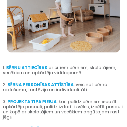
1.
BĒRNU ATTIECĪBAS
ar citiem bērniem, skolotājiem,
vecākiem un apkārtējo vidi kopumā
2.
BĒRNA PERSONĪBAS ATTĪSTĪBA
, veicinot bērna
radošumu, fantāziju un individualitāti
3.
PROJEKTA TIPA PIEEJA
, kas palīdz bērniem iepazīt
apkārtējo pasauli, palīdz izdarīt izvēles, izpētīt pasauli
un kopā ar skolotājiem un vecākiem apgūtajam rast
jēgu