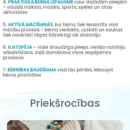
4.
PRAKTISKĀ BĒRNA IZPAUSME
caur dažādām pieejām
– vizuālā māksla, mūzika, sports, spēles un citas
aktivitātes
5.
AKTĪVĀ MĀCĪŠANĀS
, kur bērns tiek iesaistīts visā
mācību procesā – bērna viedoklis, uzskati un šaubas
tiek novērtēti tikpat līdzvērtīgi cik skolotāju
6.
ILGTSPĒJA
– videi draudzīga pieeja, vietējo ražotāju
atbalstīšana, zaļā domāšana visos iespējamos
procesos
7.
BĒRNĪBAS BAUDĪŠANA
visā tās pilnībā, iekļaujot
bērna prioritātes
Priekšrocības