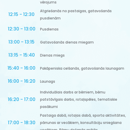
vērojums
Atgriešanās no pastaigas, gatavošanās
12:15 - 12:30
pusdienām
12:30 - 13:00
Pusdienas
13:00 - 13:15
Gatavošanās dienas miegam
13:15 - 15:40
Dienas miegs
15:40 - 16:00
Pakāpeniska celšanās, gatavošanās launagam
16:00 - 16:20
Launags
Individuālais darbs ar bērniem, bērnu
16:20 - 17:00
patstāvīgais darbs, rotaļspēles, tematiskie
pasākumi
Pastaiga dabā, rotaļas dabā, sporta aktivitātes,
17:00 - 18:30
pārrunas ar vecākiem, konsultāciju sniegšana
vecākiem. Bērnu došanās mājās