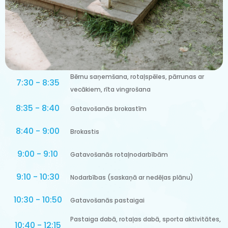
Bērnu saņemšana, rotaļspēles, pārrunas ar
7:30 - 8:35
vecākiem, rīta vingrošana
8:35 - 8:40
Gatavošanās brokastīm
8:40 - 9:00
Brokastis
9:00 - 9:10
Gatavošanās rotaļnodarbībām
9:10 - 10:30
Nodarbības (saskaņā ar nedēļas plānu)
10:30 - 10:50
Gatavošanās pastaigai
Pastaiga dabā, rotaļas dabā, sporta aktivitātes,
10:40 - 12:15