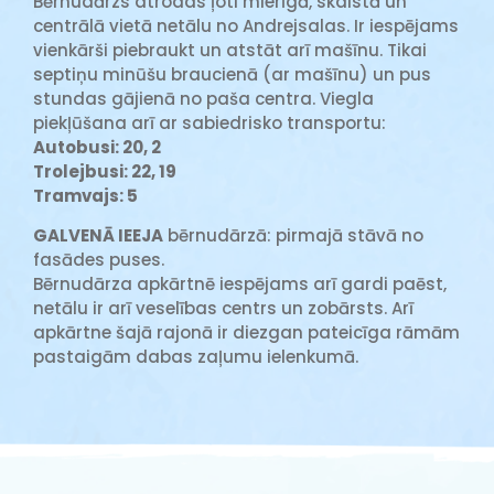
Bērnudārzs atrodas ļoti mierīgā, skaistā un
centrālā vietā netālu no Andrejsalas. Ir iespējams
vienkārši piebraukt un atstāt arī mašīnu. Tikai
septiņu minūšu braucienā (ar mašīnu) un pus
stundas gājienā no paša centra. Viegla
piekļūšana arī ar sabiedrisko transportu:
Autobusi: 20, 2
Trolejbusi: 22, 19
Tramvajs: 5
GALVENĀ IEEJA
bērnudārzā: pirmajā stāvā no
fasādes puses.
Bērnudārza apkārtnē iespējams arī gardi paēst,
netālu ir arī veselības centrs un zobārsts. Arī
apkārtne šajā rajonā ir diezgan pateicīga rāmām
pastaigām dabas zaļumu ielenkumā.