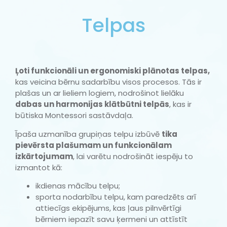
Telpas
Ļoti funkcionāli un ergonomiski plānotas telpas,
kas veicina bērnu sadarbību visos procesos. Tās ir
plašas un ar lieliem logiem, nodrošinot lielāku
dabas un harmonijas klātbūtni telpās
, kas ir
būtiska Montessori sastāvdaļa.
Īpaša uzmanība grupiņas telpu izbūvē
tika
pievērsta plašumam un funkcionālam
izkārtojumam
, lai varētu nodrošināt iespēju to
izmantot kā:
ikdienas mācību telpu;
sporta nodarbību telpu, kam paredzēts arī
attiecīgs ekipējums, kas ļaus pilnvērtīgi
bērniem iepazīt savu ķermeni un attīstīt