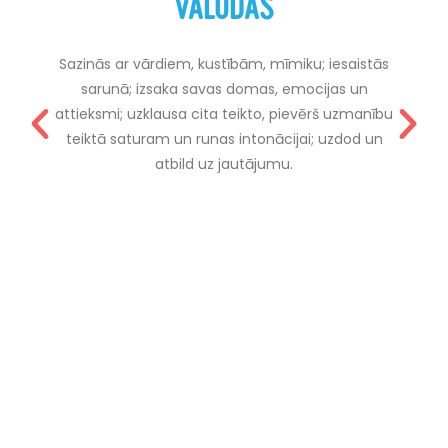
VALODAS
Sazinās ar vārdiem, kustībām, mīmiku; iesaistās
sarunā; izsaka savas domas, emocijas un
attieksmi; uzklausa cita teikto, pievērš uzmanību
teiktā saturam un runas intonācijai; uzdod un
atbild uz jautājumu.