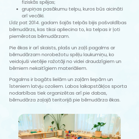
fiziskās spējas;
grupiņas pasākumu telpu, kuros būs aicināti
arī vecāki.
Līdz pat 2014. gadam šajās telpās bijis pašvaldības
bērnudārzs, kas tikai apliecina to, ka telpas ir ļoti
piemērotas bērnudārzam.
Pie ēkas ir arī skaists, plašs un zaļš pagalms ar
bērnudārzam norobežotu spēļu laukumiņu, ko
veidojuši vietējie ražotāji no videi draudzīgiem un
bērniem nekaitīgiem materiāliem.
Pagalms ir bagāts lielām un zaļām liepām un
īsteniem latvju ozoliem. Labos laikapstākļos sporta
nodarbības tiek organizētas arī pie dabas,
bērnudārza zaļajā teritorijā pie bērnudārza ēkas.