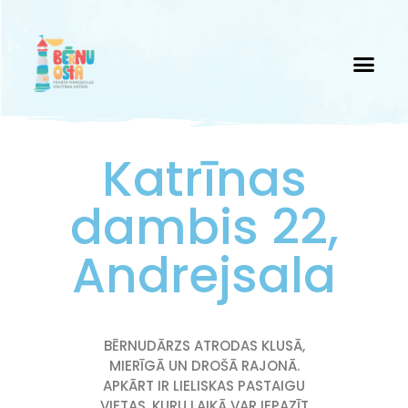
Katrīnas
dambis 22,
Andrejsala
BĒRNUDĀRZS ATRODAS KLUSĀ,
MIERĪGĀ UN DROŠĀ RAJONĀ.
APKĀRT IR LIELISKAS PASTAIGU
VIETAS, KURU LAIKĀ VAR IEPAZĪT