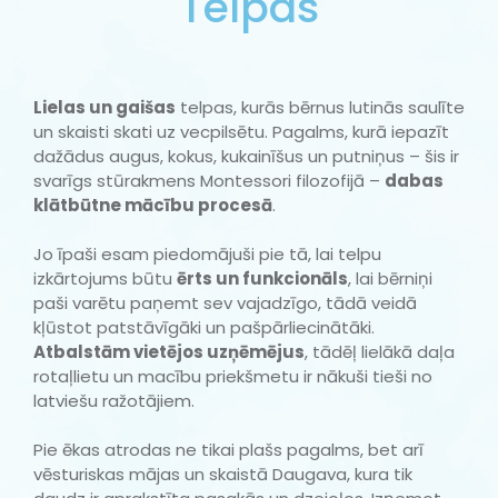
Telpas
Lielas un gaišas
telpas, kurās bērnus lutinās saulīte
un skaisti skati uz vecpilsētu. Pagalms, kurā iepazīt
dažādus augus, kokus, kukainīšus un putniņus – šis ir
svarīgs stūrakmens Montessori filozofijā –
dabas
klātbūtne mācību procesā
.
Jo īpaši esam piedomājuši pie tā, lai telpu
izkārtojums būtu
ērts un funkcionāls
, lai bērniņi
paši varētu paņemt sev vajadzīgo, tādā veidā
kļūstot patstāvīgāki un pašpārliecinātāki.
Atbalstām vietējos uzņēmējus
, tādēļ lielākā daļa
rotaļlietu un macību priekšmetu ir nākuši tieši no
latviešu ražotājiem.
Pie ēkas atrodas ne tikai plašs pagalms, bet arī
vēsturiskas mājas un skaistā Daugava, kura tik