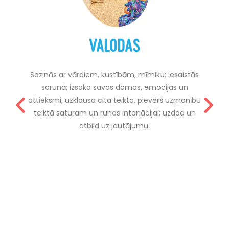
VALODAS
Sazinās ar vārdiem, kustībām, mīmiku; iesaistās
sarunā; izsaka savas domas, emocijas un
attieksmi; uzklausa cita teikto, pievērš uzmanību
teiktā saturam un runas intonācijai; uzdod un
atbild uz jautājumu.