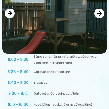
Bērnu saņemšana, rotaļspēles, pārrunas ar
8:00 - 8:35
vecākiem, rīta vingrošana
8:35 - 8:40
Gatavošanās brokastīm
8:40 - 9:00
Brokastis
9:00 - 9:10
Gatavošanās rotaļnodarbībām
9:10 - 10:30
Nodarbības (saskaņā ar nedēļas plānu)