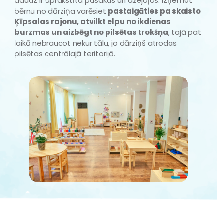
daudz ir aprakstīta pasakās un dzejoļos. Izņemot
bērnu no dārziņa varēsiet
pastaigāties pa skaisto
Ķīpsalas rajonu, atvilkt elpu no ikdienas
burzmas un aizbēgt no pilsētas trokšņa
, tajā pat
laikā nebraucot nekur tālu, jo dārziņš atrodas
pilsētas centrālajā teritorijā.