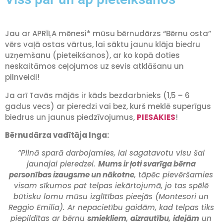
Jau ar APRĪĻA mēnesi* mūsu bērnudārzs “Bērnu osta”
vērs vaļā ostas vārtus, lai sāktu jaunu klāja biedru
uzņemšanu (pieteikšanos), ar ko kopā doties
neskaitāmos ceļojumos uz sevis atklāšanu un
pilnveidi!
Ja arī Tavās mājās ir kāds bezdarbnieks (1,5 – 6
gadus vecs) ar pieredzi vai bez, kurš meklē superīgus
biedrus un jaunus piedzīvojumus,
PIESAKIES
!
Bērnudārza vadītāja Inga:
“Pilnā sparā darbojamies, lai sagatavotu visu šai
jaunajai pieredzei.
Mums ir ļoti svarīga bērna
personības izaugsme un nākotne
, tāpēc pievēršamies
visam sīkumos pat telpas iekārtojumā, jo tas spēlē
būtisku lomu mūsu izglītības pieejās (Montesori un
Reggio Emilia). Ar nepacietību gaidām, kad telpas tiks
piepildītas ar bērnu
smiekliem
,
aizrautību
,
idejām
un