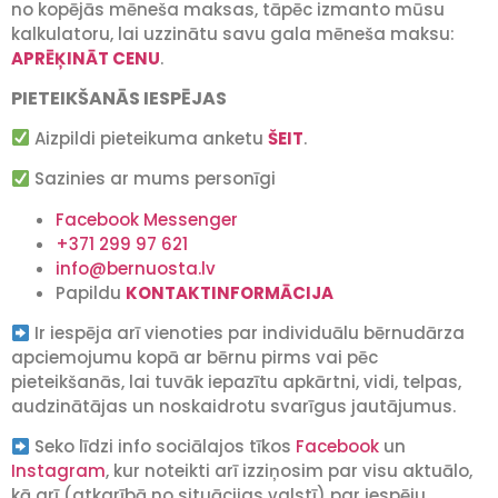
no kopējās mēneša maksas, tāpēc izmanto mūsu
kalkulatoru, lai uzzinātu savu gala mēneša maksu:
APRĒĶINĀT CENU
.
PIETEIKŠANĀS IESPĒJAS
Aizpildi pieteikuma anketu
ŠEIT
.
Sazinies ar mums personīgi
Facebook Messenger
+371 299 97 621
info@bernuosta.lv
Papildu
KONTAKTINFORMĀCIJA
Ir iespēja arī vienoties par individuālu bērnudārza
apciemojumu kopā ar bērnu pirms vai pēc
pieteikšanās, lai tuvāk iepazītu apkārtni, vidi, telpas,
audzinātājas un noskaidrotu svarīgus jautājumus.
Seko līdzi info sociālajos tīkos
Facebook
un
Instagram
, kur noteikti arī izziņosim par visu aktuālo,
kā arī (atkarībā no situācijas valstī) par iespēju