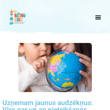
Uzņemam jaunus audzēkņus:
Viss par un ap pieteikšanos