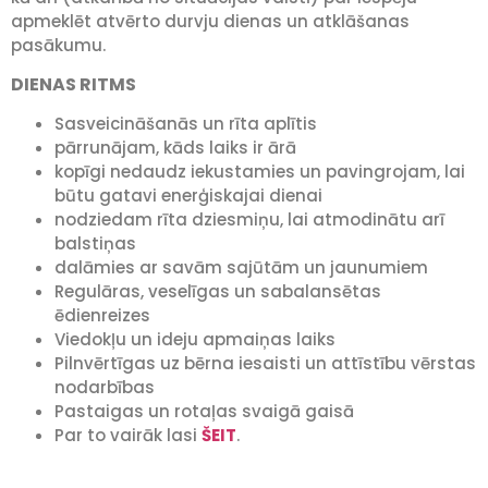
apmeklēt atvērto durvju dienas un atklāšanas
pasākumu.
DIENAS RITMS
Sasveicināšanās un rīta aplītis
pārrunājam, kāds laiks ir ārā
kopīgi nedaudz iekustamies un pavingrojam, lai
būtu gatavi enerģiskajai dienai
nodziedam rīta dziesmiņu, lai atmodinātu arī
balstiņas
dalāmies ar savām sajūtām un jaunumiem
Regulāras, veselīgas un sabalansētas
ēdienreizes
Viedokļu un ideju apmaiņas laiks
Pilnvērtīgas uz bērna iesaisti un attīstību vērstas
nodarbības
Pastaigas un rotaļas svaigā gaisā
Par to vairāk lasi
ŠEIT
.