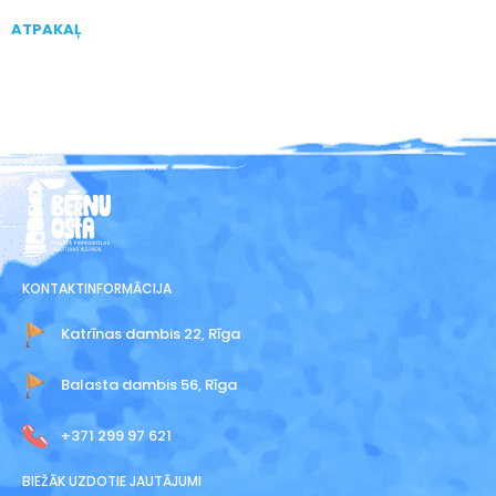
ATPAKAĻ
KONTAKTINFORMĀCIJA
Katrīnas dambis 22, Rīga
Balasta dambis 56, Rīga
+371 299 97 621
BIEŽĀK UZDOTIE JAUTĀJUMI