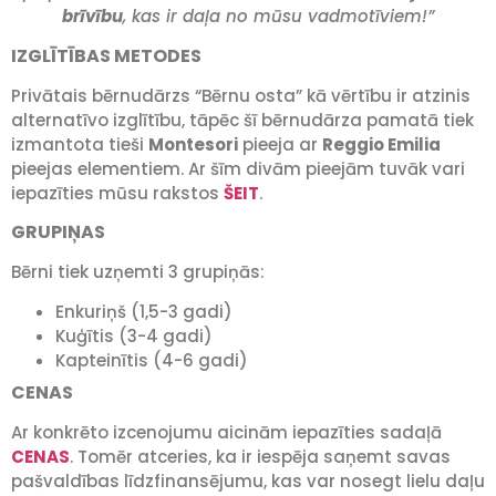
brīvību
, kas ir daļa no mūsu vadmotīviem!”
IZGLĪTĪBAS METODES
Privātais bērnudārzs “Bērnu osta” kā vērtību ir atzinis
alternatīvo izglītību, tāpēc šī bērnudārza pamatā tiek
izmantota tieši
Montesori
pieeja ar
Reggio Emilia
pieejas elementiem. Ar šīm divām pieejām tuvāk vari
iepazīties mūsu rakstos
ŠEIT
.
GRUPIŅAS
Bērni tiek uzņemti 3 grupiņās:
Enkuriņš (1,5-3 gadi)
Kuģītis (3-4 gadi)
Kapteinītis (4-6 gadi)
CENAS
Ar konkrēto izcenojumu aicinām iepazīties sadaļā
CENAS
. Tomēr atceries, ka ir iespēja saņemt savas
pašvaldības līdzfinansējumu, kas var nosegt lielu daļu