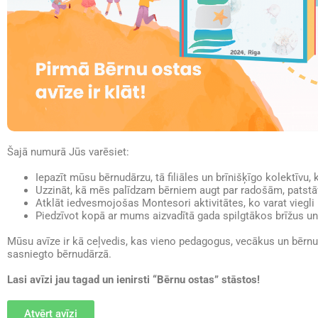
Šajā numurā Jūs varēsiet:
Iepazīt mūsu bērnudārzu, tā filiāles un brīnišķīgo kolektīvu, 
Uzzināt, kā mēs palīdzam bērniem augt par radošām, patstā
Atklāt iedvesmojošas Montesori aktivitātes, ko varat viegli
Piedzīvot kopā ar mums aizvadītā gada spilgtākos brīžus un
Mūsu avīze ir kā ceļvedis, kas vieno pedagogus, vecākus un bērnu
sasniegto bērnudārzā.
Lasi avīzi jau tagad un ienirsti “Bērnu ostas” stāstos!
Atvērt avīzi