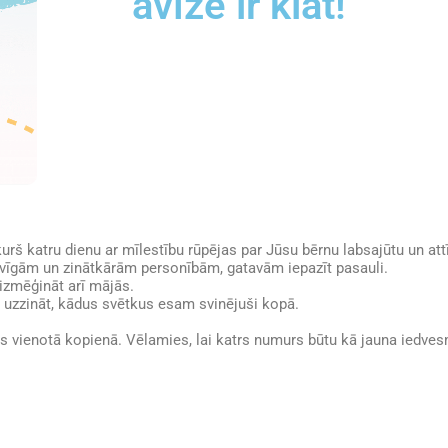
avīze ir klāt!
kurš katru dienu ar mīlestību rūpējas par Jūsu bērnu labsajūtu un att
vīgām un zinātkārām personībām, gatavām iepazīt pasauli.
 izmēģināt arī mājās.
 uzzināt, kādus svētkus esam svinējuši kopā.
s vienotā kopienā. Vēlamies, lai katrs numurs būtu kā jauna iedves