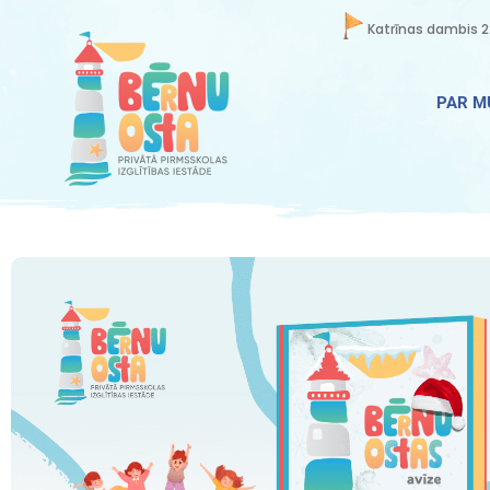
Katrīnas dambis 2
PAR 