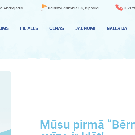
2, Andrejsala
Balasta dambis 56, Ķīpsala
+371 2
MUMS
FILIĀLES
CENAS
JAUNUMI
GALERIJA
Mūsu pirmā “Bērn