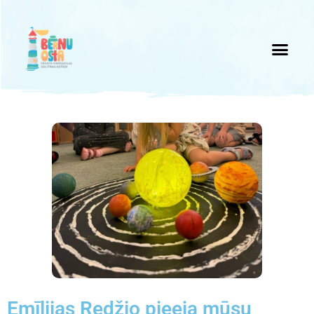
Emīlijas Redžio pieeja mūsu