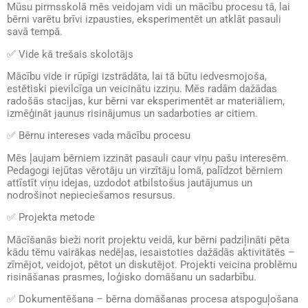
Mūsu pirmsskolā mēs veidojam vidi un mācību procesu tā, lai
bērni varētu brīvi izpausties, eksperimentēt un atklāt pasauli
savā tempā.
✅
Vide kā trešais skolotājs
Mācību vide ir rūpīgi izstrādāta, lai tā būtu iedvesmojoša,
estētiski pievilcīga un veicinātu izziņu. Mēs radām dažādas
radošās stacijas, kur bērni var eksperimentēt ar materiāliem,
izmēģināt jaunus risinājumus un sadarboties ar citiem.
✅
Bērnu intereses vada mācību procesu
Mēs ļaujam bērniem izzināt pasauli caur viņu pašu interesēm.
Pedagogi iejūtas vērotāju un virzītāju lomā, palīdzot bērniem
attīstīt viņu idejas, uzdodot atbilstošus jautājumus un
nodrošinot nepieciešamos resursus.
✅
Projekta metode
Mācīšanās bieži norit projektu veidā, kur bērni padziļināti pēta
kādu tēmu vairākas nedēļas, iesaistoties dažādās aktivitātēs –
zīmējot, veidojot, pētot un diskutējot. Projekti veicina problēmu
risināšanas prasmes, loģisko domāšanu un sadarbību.
✅
Dokumentēšana – bērna domāšanas procesa atspoguļošana