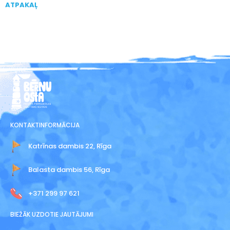
ATPAKAĻ
KONTAKTINFORMĀCIJA
Katrīnas dambis 22, Rīga
Balasta dambis 56, Rīga
+371 299 97 621
BIEŽĀK UZDOTIE JAUTĀJUMI