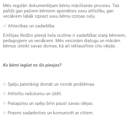
Mēs regulāri dokumentējam bērnu mācīšanās procesu. Tas
palīdz gan pašiem bērniem apzināties savu attīstību, gan
vecākiem labāk izprast savu bērnu izziņas ceļu.
✅
Attiecības un sadarbība
Emīlijas Redžio pieejā liela nozīme ir sadarbībai starp bērniem,
pedagogiem un vecākiem. Mēs veicinām dialogu un mācām
bērnus izteikt savas domas, kā arī ieklausīties citu idejās.
Ko bērni iegūst no šīs pieejas?
✨
Spēju patstāvīgi domāt un risināt problēmas.
✨
Attīstītu radošumu un iztēli.
✨
Pašapziņu un spēju brīvi paust savas idejas.
✨
Prasmi sadarboties un komunicēt ar citiem.