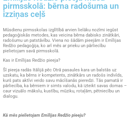
pirmsskolā: bērna radošuma un
izziņas ceļš
Mūsdienu pirmsskolas izglītībā arvien lielāku nozīmi iegūst
pedagoģiskās metodes, kas veicina bērna dabisko zinātkāri,
radošumu un patstāvību. Viena no šādām pieejām ir Emīlijas
Redžio pedagoģija, ko arī mēs ar prieku un pārliecību
pielietojam savā pirmsskolā.
Kas ir Emīlijas Redžio pieeja?
Šī pieeja radās Itālijā pēc Otrā pasaules kara un balstās uz
uzskatu, ka bērns ir kompetents, zinātkārs un radošs indivīds,
kurš pats aktīvi veido savu mācīšanās pieredzi. Tās pamatā ir
pārliecība, ka bērniem ir simts valodu, kā izteikt savas domas –
caur vizuālo mākslu, kustību, mūziku, rotaļām, pētniecību un
dialogu.
Kā mēs pielietojam Emīlijas Redžio pieeju?