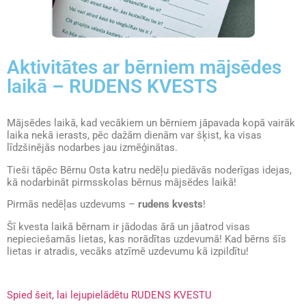
Aktivitātes ar bērniem mājsēdes
laikā – RUDENS KVESTS
Mājsēdes laikā, kad vecākiem un bērniem jāpavada kopā vairāk
laika nekā ierasts, pēc dažām dienām var šķist, ka visas
līdzšinējās nodarbes jau izmēģinātas.
Tieši tāpēc Bērnu Osta katru nedēļu piedāvās noderīgas idejas,
kā nodarbināt pirmsskolas bērnus mājsēdes laikā!
Pirmās nedēļas uzdevums –
rudens kvests
!
Šī kvesta laikā bērnam ir jādodas ārā un jāatrod visas
nepieciešamās lietas, kas norādītas uzdevumā! Kad bērns šīs
lietas ir atradis, vecāks atzīmē uzdevumu kā izpildītu!
Spied šeit, lai lejupielādētu RUDENS KVESTU