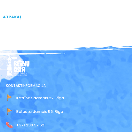
ATPAKAĻ
KONTAKTINFORMĀCIJA
Katrīnas dambis 22, Rīga
Balasta dambis 56, Rīga
+371 299 97 621